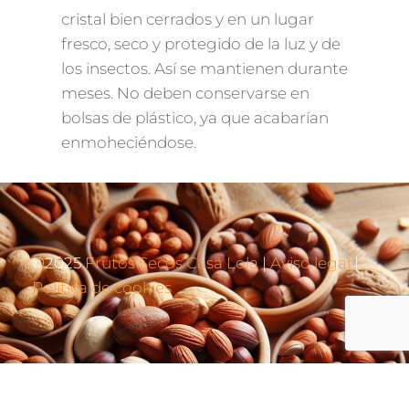
cristal bien cerrados y en un lugar
fresco, seco y protegido de la luz y de
los insectos. Así se mantienen durante
meses. No deben conservarse en
bolsas de plástico, ya que acabarían
enmoheciéndose.
©2025
Frutos Secos Casa Lola
|
Aviso legal
|
Política de cookies
Diseño y Hospedaje
Internetisimo S.L .