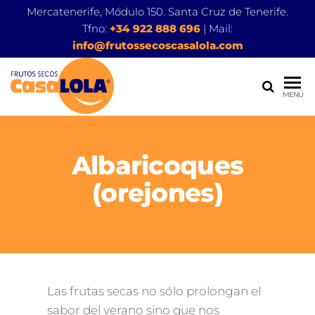
Mercatenerife, Módulo 150. Santa Cruz de Tenerife.
Tfno:
+34 922 888 696
| Mail:
info@frutossecoscasalola.com
FRUTOS
MENÚ
SECOS
CASA
Albaricoques
LOLA
(orejones)
Las frutas secas no sólo prolongan el
sabor del verano sino que nos